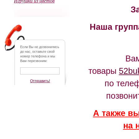
Игрушки из цветов
З
Наша групп
Если Вы не дозвонились
до нас, оставьте свой
Вам
номер телефона и мы
Вам перезвоним:
товары
52buk
по телеф
Отправить!
позвони
А также в
на 