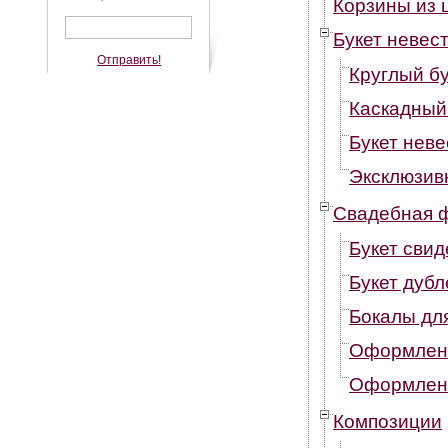
Корзины из 
Букет невес
Отправить!
Круглый б
Каскадный
Букет неве
Эксклюзив
Свадебная 
Букет сви
Букет дубл
Бокалы дл
Оформлени
Оформлен
Композиции