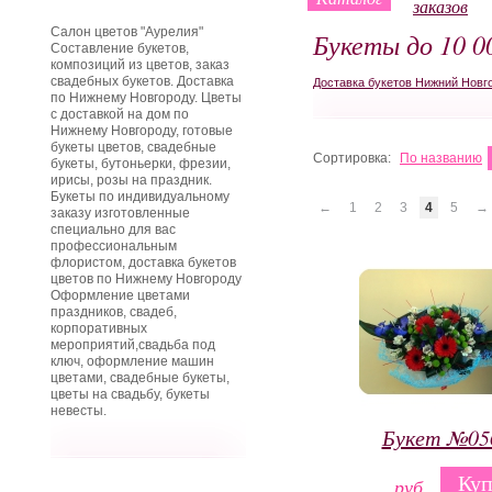
заказов
Салон цветов "Аурелия"
Букеты до 10 00
Составление букетов,
композиций из цветов, заказ
свадебных букетов. Доставка
Доставка букетов Нижний Новг
по Нижнему Новгороду. Цветы
с доставкой на дом по
Нижнему Новгороду, готовые
букеты цветов, свадебные
Сортировка:
По названию
букеты, бутоньерки, фрезии,
ирисы, розы на праздник.
Букеты по индивидуальному
←
1
2
3
4
5
→
заказу изготовленные
специально для вас
профессиональным
флористом, доставка букетов
цветов по Нижнему Новгороду
Оформление цветами
праздников, свадеб,
корпоративных
мероприятий,свадьба под
ключ, оформление машин
цветами, свадебные букеты,
цветы на свадьбу, букеты
невесты.
Букет №05
Куп
руб.