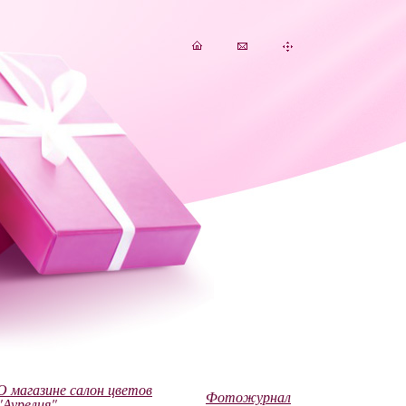
О магазине салон цветов
Фотожурнал
"Аурелия"