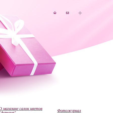
О магазине салон цветов
Фотожурнал
"Аурелия"