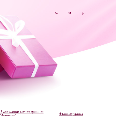
О магазине салон цветов
Фотожурнал
"Аурелия"