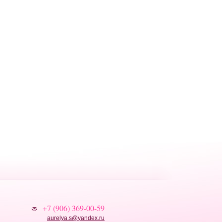
+7 (906) 369-00-59
aurelya.s
@
yandex.ru