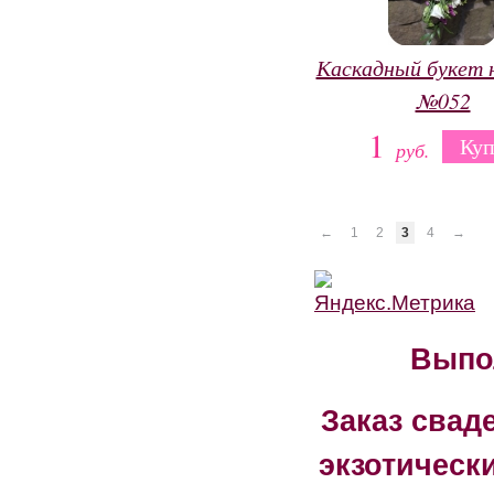
Каскадный букет 
№052
1
Куп
руб.
←
1
2
3
4
→
Выпо
Заказ свад
экзотическ