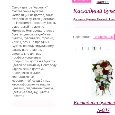
заказов
Салон цветов "Аурелия"
Каскадный бук
Составление букетов,
композиций из цветов, заказ
свадебных букетов. Доставка
Доставка букетов Нижний Новг
по Нижнему Новгороду. Цветы
с доставкой на дом по
Нижнему Новгороду, готовые
букеты цветов, свадебные
Сортировка:
По названию
букеты, бутоньерки, фрезии,
ирисы, розы на праздник.
Букеты по индивидуальному
←
1
2
3
4
→
заказу изготовленные
специально для вас
профессиональным
флористом, доставка букетов
цветов по Нижнему Новгороду
Оформление цветами
праздников, свадеб,
корпоративных
мероприятий,свадьба под
ключ, оформление машин
цветами, свадебные букеты,
цветы на свадьбу, букеты
невесты.
Каскадный букет 
№037