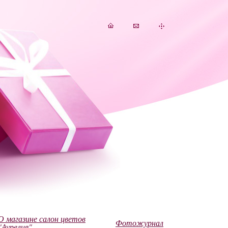
О магазине салон цветов
Фотожурнал
"Аурелия"