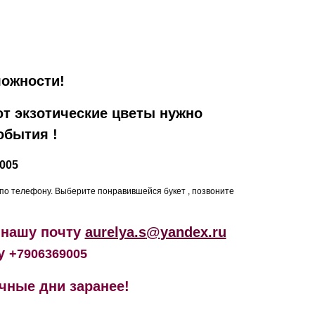
ожности!
ют экзотические цветы нужно
обытия !
005
 по телефону. Выберите понравившейся букет , позвоните
 нашу почту
aurelya.s
@
yandex.ru
ну
+7906369005
чные дни заранее!