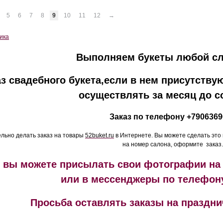
5
6
7
8
9
10
11
12
→
Выполняем букеты любой сл
аз свадебного букета,если в нем присутству
осуществлять за месяц до с
Заказ по телефону +7906369
ельно делать заказ на товары
52buket.ru
в Интернете. Вы можете сделать это
на номер салона, оформите заказ.
е вы можете присылать свои фотографии на
или в мессенджеры по телефо
Просьба оставлять заказы на праздни