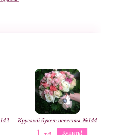
143
Круглый букет невесты №144
1
Купить!
руб.