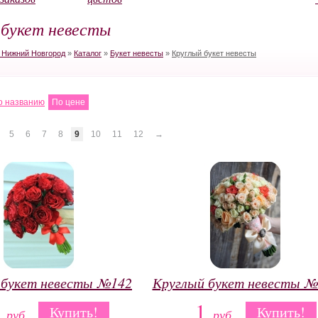
 букет невесты
в Нижний Новгород
»
Каталог
»
Букет невесты
»
Круглый букет невесты
о названию
По цене
5
6
7
8
9
10
11
12
→
 букет невесты №142
Круглый букет невесты №
1
1
Купить!
Купить!
руб.
руб.