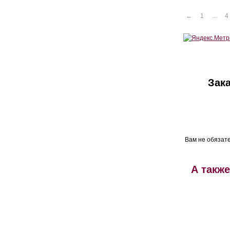
←
1
...
4
Зак
Вам не обязат
А такж