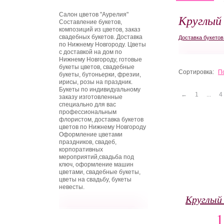
Салон цветов "Аурелия"
Круглый
Составление букетов,
композиций из цветов, заказ
свадебных букетов. Доставка
Доставка букето
по Нижнему Новгороду. Цветы
с доставкой на дом по
Нижнему Новгороду, готовые
букеты цветов, свадебные
Сортировка:
П
букеты, бутоньерки, фрезии,
ирисы, розы на праздник.
Букеты по индивидуальному
←
1
...
4
заказу изготовленные
специально для вас
профессиональным
флористом, доставка букетов
цветов по Нижнему Новгороду
Оформление цветами
праздников, свадеб,
корпоративных
мероприятий,свадьба под
ключ, оформление машин
цветами, свадебные букеты,
цветы на свадьбу, букеты
невесты.
Круглый