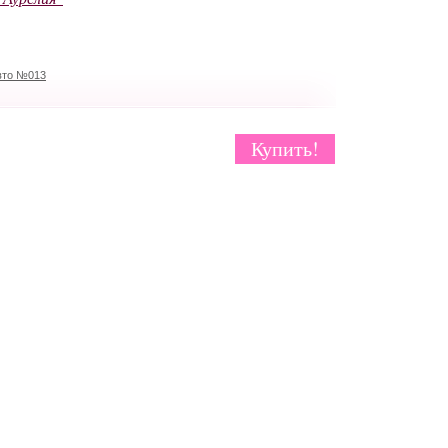
вто №013
Купить!