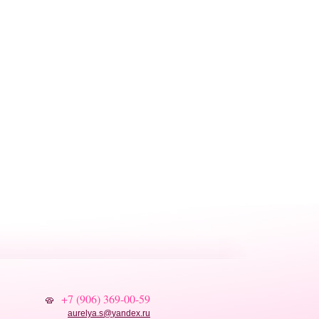
+7 (906) 369-00-59
aurelya.s
@
yandex.ru