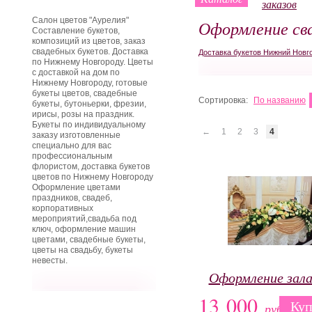
заказов
Салон цветов "Аурелия"
Оформление сва
Составление букетов,
композиций из цветов, заказ
свадебных букетов. Доставка
Доставка букетов Нижний Новг
по Нижнему Новгороду. Цветы
с доставкой на дом по
Нижнему Новгороду, готовые
букеты цветов, свадебные
Сортировка:
По названию
букеты, бутоньерки, фрезии,
ирисы, розы на праздник.
Букеты по индивидуальному
←
1
2
3
4
заказу изготовленные
специально для вас
профессиональным
флористом, доставка букетов
цветов по Нижнему Новгороду
Оформление цветами
праздников, свадеб,
корпоративных
мероприятий,свадьба под
ключ, оформление машин
цветами, свадебные букеты,
цветы на свадьбу, букеты
невесты.
Оформление зал
13 000
Куп
руб.