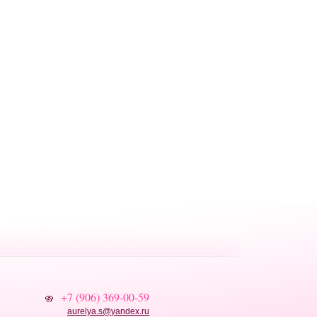
+7 (906) 369-00-59
aurelya.s
@
yandex.ru