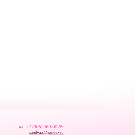
+7 (906) 369-00-59
aurelya.s
@
yandex.ru